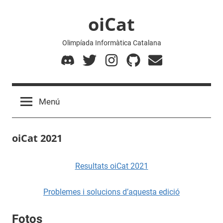
Vés
oiCat
al
contingut
Olimpíada Informàtica Catalana
Discord
Twitter
Instagram
GitHub
Mail
Menú
oiCat 2021
Resultats oiCat 2021
Problemes i solucions d’aquesta edició
Fotos