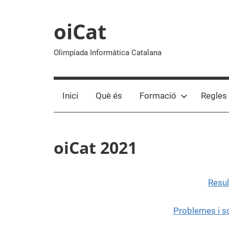
Vés
al
oiCat
contingut
Olimpíada Informàtica Catalana
Inici
Què és
Formació
Regles
oiCat 2021
Resul
Problemes i so